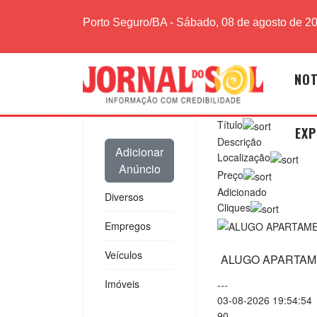
Porto Seguro/BA - Sábado, 08 de agosto de 2
NOT
Título
EXP
Descrição
Adicionar
Localização
Anúncio
Preço
Adicionado
Diversos
Cliques
Empregos
Veículos
ALUGO APARTAME
Imóveis
---
03-08-2026 19:54:54
90