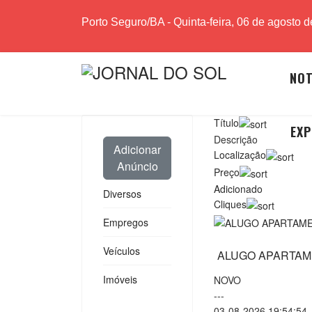
Porto Seguro/BA - Quinta-feira, 06 de agosto 
NOT
Título
EXP
Descrição
Adicionar
Localização
Anúncio
Preço
Adicionado
Diversos
Cliques
Empregos
Veículos
ALUGO APARTAME
Imóveis
NOVO
---
03-08-2026 19:54:54