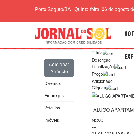
Porto Seguro/BA - Quinta-feira, 06 de agosto 
NOT
Título
EXP
Descrição
Adicionar
Localização
Anúncio
Preço
Adicionado
Diversos
Cliques
Empregos
Veículos
ALUGO APARTAME
Imóveis
NOVO
---
03-08-2026 19:54:54